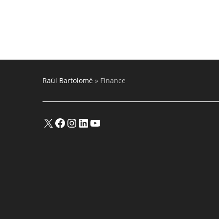
Raúl Bartolomé
»
Finance
X
Facebook
Instagram
LinkedIn
YouTube