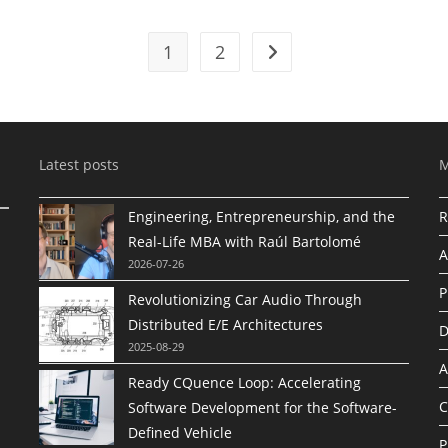
1
2
Latest posts
Engineering, Entrepreneurship, and the
R
Real-Life MBA with Raúl Bartolomé
A
2026-07-26
P
Revolutionizing Car Audio Through
Distributed E/E Architectures
D
2025-08-29
A
Ready CQuence Loop: Accelerating
C
Software Development for the Software-
Defined Vehicle
P