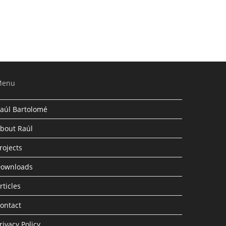
Menu
aúl Bartolomé
bout Raúl
rojects
ownloads
rticles
ontact
rivacy Policy