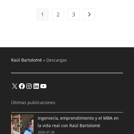
1
2
3
Raúl Bartolomé
»
Descargas
X
Facebook
Instagram
LinkedIn
YouTube
Últimas publicaciones
Ingeniería, emprendimiento y el MBA en
la vida real con Raúl Bartolomé
2026-07-26